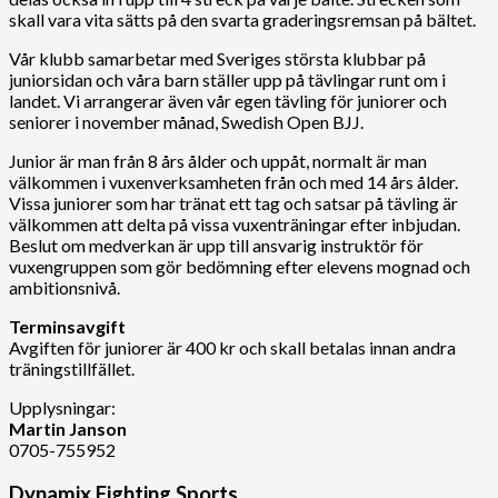
skall vara vita sätts på den svarta graderingsremsan på bältet.
Vår klubb samarbetar med Sveriges största klubbar på
juniorsidan och våra barn ställer upp på tävlingar runt om i
landet. Vi arrangerar även vår egen tävling för juniorer och
seniorer i november månad, Swedish Open BJJ.
Junior är man från 8 års ålder och uppåt, normalt är man
välkommen i vuxenverksamheten från och med 14 års ålder.
Vissa juniorer som har tränat ett tag och satsar på tävling är
välkommen att delta på vissa vuxenträningar efter inbjudan.
Beslut om medverkan är upp till ansvarig instruktör för
vuxengruppen som gör bedömning efter elevens mognad och
ambitionsnivå.
Terminsavgift
Avgiften för juniorer är 400 kr och skall betalas innan andra
träningstillfället.
Upplysningar:
Martin Janson
0705-755952
Dynamix Fighting Sports