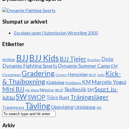
Slumpat ur arkivet
Escalate open i Submission Wrestling 2005
Etiketter
BJJ
BJJ Kids
BJJ Tjejer
Dojo
Artiklar
Brasilien
Dynamix Fighting Sports
Dynamix Summer Camp
EM
Gradering
Kick-
Hemsidan
Föreningen
Judo
Greven
IBJJF
& Thaiboxning
Marcelo Yogui
KM
Klubbdag
Klubblogga
Mini BJJ
Sport Ju-
Skolbesök
SM
Ninjutsu
SBJJF
Ne-Waza
SW
Träningsläger
jutsu
SWOP
Tjörn Runt
Tävling
Uppvising
Utbildning
Träningsresa
VM
Arkiv