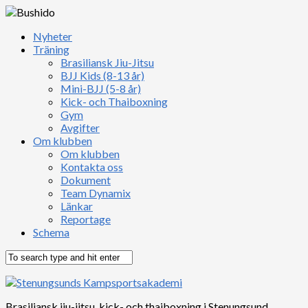
Nyheter
Träning
Brasiliansk Jiu-Jitsu
BJJ Kids (8-13 år)
Mini-BJJ (5-8 år)
Kick- och Thaiboxning
Gym
Avgifter
Om klubben
Om klubben
Kontakta oss
Dokument
Team Dynamix
Länkar
Reportage
Schema
Brasiliansk jiu-jitsu, kick- och thaiboxning i Stenungsund,