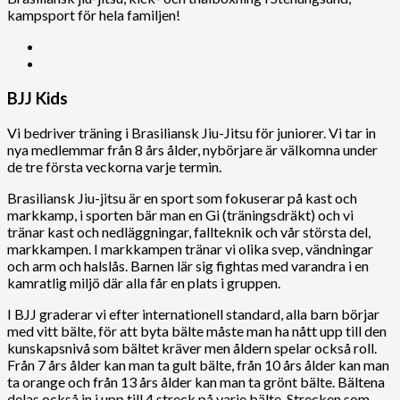
kampsport för hela familjen!
BJJ Kids
Vi bedriver träning i Brasiliansk Jiu-Jitsu för juniorer. Vi tar in
nya medlemmar från 8 års ålder, nybörjare är välkomna under
de tre första veckorna varje termin.
Brasiliansk Jiu-jitsu är en sport som fokuserar på kast och
markkamp, i sporten bär man en Gi (träningsdräkt) och vi
tränar kast och nedläggningar, fallteknik och vår största del,
markkampen. I markkampen tränar vi olika svep, vändningar
och arm och halslås. Barnen lär sig fightas med varandra i en
kamratlig miljö där alla får en plats i gruppen.
I BJJ graderar vi efter internationell standard, alla barn börjar
med vitt bälte, för att byta bälte måste man ha nått upp till den
kunskapsnivå som bältet kräver men åldern spelar också roll.
Från 7 års ålder kan man ta gult bälte, från 10 års ålder kan man
ta orange och från 13 års ålder kan man ta grönt bälte. Bältena
delas också in i upp till 4 streck på varje bälte. Strecken som