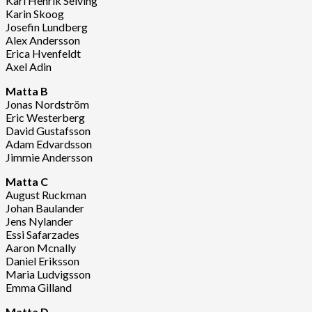
Karl Henrik Seiving
Karin Skoog
Josefin Lundberg
Alex Andersson
Erica Hvenfeldt
Axel Adin
Matta B
Jonas Nordström
Eric Westerberg
David Gustafsson
Adam Edvardsson
Jimmie Andersson
Matta C
August Ruckman
Johan Baulander
Jens Nylander
Essi Safarzades
Aaron Mcnally
Daniel Eriksson
Maria Ludvigsson
Emma Gilland
Matta D