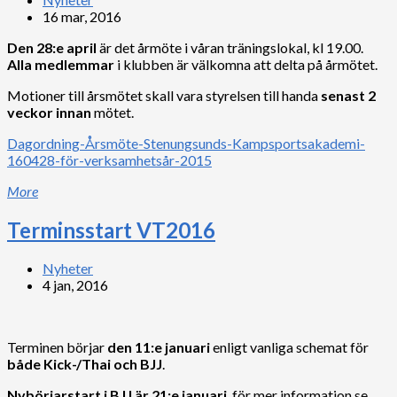
16 mar, 2016
Den 28:e april
är det årmöte i våran träningslokal, kl 19.00.
Alla medlemmar
i klubben är välkomna att delta på årmötet.
Motioner till årsmötet skall vara styrelsen till handa
senast 2
veckor innan
mötet.
Dagordning-Årsmöte-Stenungsunds-Kampsportsakademi-
160428-för-verksamhetsår-2015
More
Terminsstart VT2016
Nyheter
4 jan, 2016
Terminen börjar
den 11:e januari
enligt vanliga schemat för
både Kick-/Thai och BJJ
.
Nybörjarstart i BJJ är 21:e januari
, för mer information se