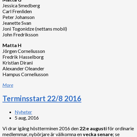
Jessica Smedberg
Carl Frenliden
Peter Johanson
Jeanette Svan
Joni Togonidze (nettans mobil)
John Fredriksson
Matta H
Jörgen Corneliusson
Fredrik Hasselborg
Kristian Dirani
Alexander Oleander
Hampus Corneliusson
More
Terminsstart 22/8 2016
Nyheter
5 aug, 2016
Vi drar igång höstterminen 2016 den
22:e augusti
för ordinarie
medlemmar, nybörjare är välkomna en
vecka senare
; se