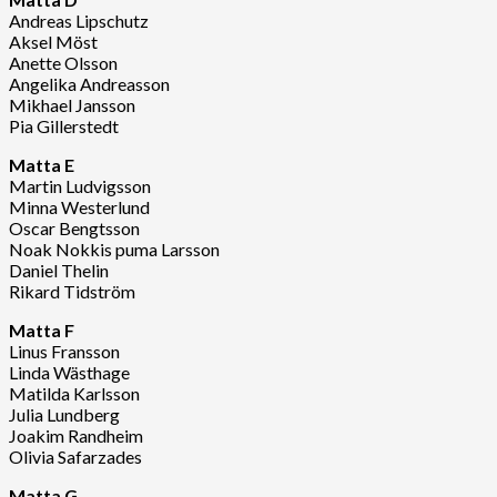
Andreas Lipschutz
Aksel Möst
Anette Olsson
Angelika Andreasson
Mikhael Jansson
Pia Gillerstedt
Matta E
Martin Ludvigsson
Minna Westerlund
Oscar Bengtsson
Noak Nokkis puma Larsson
Daniel Thelin
Rikard Tidström
Matta F
Linus Fransson
Linda Wästhage
Matilda Karlsson
Julia Lundberg
Joakim Randheim
Olivia Safarzades
Matta G