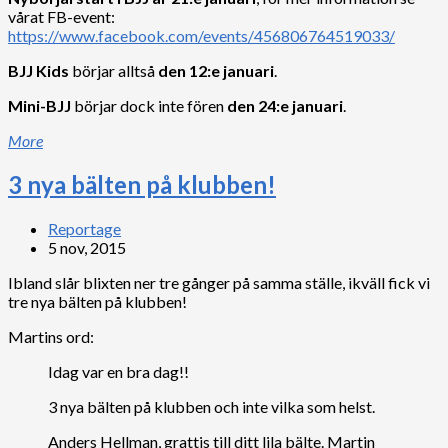
vårat FB-event:
https://www.facebook.com/events/456806764519033/
BJJ Kids
börjar alltså
den 12:e januari
.
Mini-BJJ
börjar dock inte fören
den 24:e januari
.
More
3 nya bälten på klubben!
Reportage
5 nov, 2015
Ibland slår blixten ner tre gånger på samma ställe, ikväll fick vi
tre nya bälten på klubben!
Martins ord:
Idag var en bra dag!!
3 nya bälten på klubben och inte vilka som helst.
Anders Hellman, grattis till ditt lila bälte. Martin