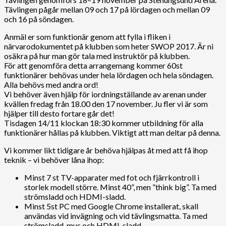
Tävlingen pågår mellan 09 och 17 på lördagen och mellan 09
och 16 på söndagen.
Anmäl er som funktionär genom att fylla i fliken i
närvarodokumentet på klubben som heter SWOP 2017. Är ni
osäkra på hur man gör tala med instruktör på klubben.
För att genomföra detta arrangemang kommer 60st
funktionärer behövas under hela lördagen och hela söndagen.
Alla behövs med andra ord!
Vi behöver även hjälp för iordningställande av arenan under
kvällen fredag från 18.00 den 17 november. Ju fler vi är som
hjälper till desto fortare går det!
Tisdagen 14/11 klockan 18:30 kommer utbildning för alla
funktionärer hållas på klubben. Viktigt att man deltar på denna.
Vi kommer likt tidigare år behöva hjälpas åt med att få ihop
teknik – vi behöver låna ihop:
Minst 7 st TV-apparater med fot och fjärrkontroll i
storlek modell större. Minst 40”, men ”think big”. Ta med
strömsladd och HDMI-sladd.
Minst 5st PC med Google Chrome installerat, skall
användas vid invägning och vid tävlingsmatta. Ta med
strömsladd, mus och HDMI-sladd.