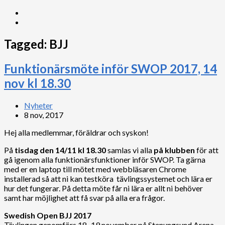
Tagged:
BJJ
Funktionärsmöte inför SWOP 2017, 14
nov kl 18.30
Nyheter
8 nov, 2017
Hej alla medlemmar, föräldrar och syskon!
På
tisdag den 14/11 kl 18.30
samlas vi alla
på klubben
för att
gå igenom alla funktionärsfunktioner inför SWOP. Ta gärna
med er en laptop till mötet med webbläsaren Chrome
installerad så att ni kan testköra tävlingssystemet och lära er
hur det fungerar. På detta möte får ni lära er allt ni behöver
samt har möjlighet att få svar på alla era frågor.
Swedish Open BJJ 2017
Tävlingen genomförs 18–19 november på Stenungsund Arena.