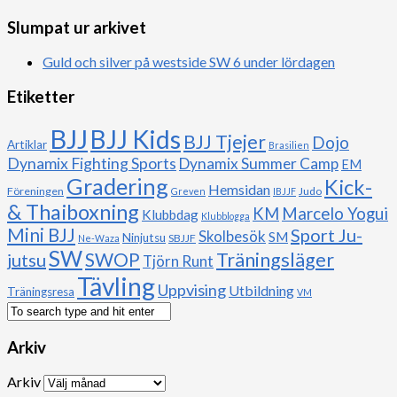
Slumpat ur arkivet
Guld och silver på westside SW 6 under lördagen
Etiketter
BJJ
BJJ Kids
BJJ Tjejer
Dojo
Artiklar
Brasilien
Dynamix Fighting Sports
Dynamix Summer Camp
EM
Gradering
Kick-
Hemsidan
Föreningen
Judo
Greven
IBJJF
& Thaiboxning
Marcelo Yogui
KM
Klubbdag
Klubblogga
Mini BJJ
Sport Ju-
Skolbesök
SM
Ninjutsu
SBJJF
Ne-Waza
SW
Träningsläger
jutsu
SWOP
Tjörn Runt
Tävling
Uppvising
Utbildning
Träningsresa
VM
Arkiv
Arkiv