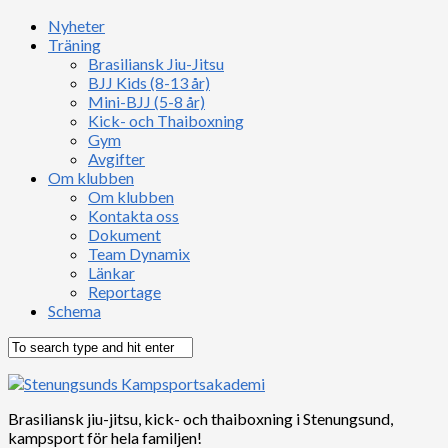
Nyheter
Träning
Brasiliansk Jiu-Jitsu
BJJ Kids (8-13 år)
Mini-BJJ (5-8 år)
Kick- och Thaiboxning
Gym
Avgifter
Om klubben
Om klubben
Kontakta oss
Dokument
Team Dynamix
Länkar
Reportage
Schema
Brasiliansk jiu-jitsu, kick- och thaiboxning i Stenungsund,
kampsport för hela familjen!