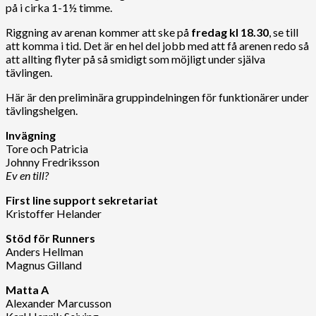
på i cirka 1-1½ timme.
Riggning av arenan kommer att ske på
fredag kl 18.30
, se till
att komma i tid. Det är en hel del jobb med att få arenen redo så
att allting flyter på så smidigt som möjligt under själva
tävlingen.
Här är den preliminära gruppindelningen för funktionärer under
tävlingshelgen.
Invägning
Tore och Patricia
Johnny Fredriksson
Ev en till?
First line support sekretariat
Kristoffer Helander
Stöd för Runners
Anders Hellman
Magnus Gilland
Matta A
Alexander Marcusson