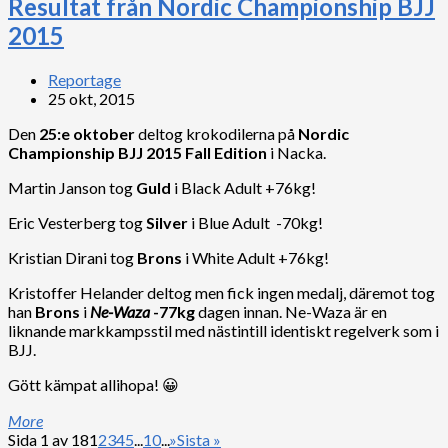
Resultat från Nordic Championship BJJ
2015
Reportage
25 okt, 2015
Den
25:e oktober
deltog krokodilerna på
Nordic
Championship BJJ 2015 Fall Edition
i Nacka.
Martin Janson tog
Guld
i Black Adult +76kg!
Eric Vesterberg tog
Silver
i Blue Adult -70kg!
Kristian Dirani tog
Brons
i White Adult +76kg!
Kristoffer Helander deltog men fick ingen medalj, däremot tog
han
Brons
i
Ne-Waza
-77kg
dagen innan. Ne-Waza är en
liknande markkampsstil med nästintill identiskt regelverk som i
BJJ.
Gött kämpat allihopa! 😀
More
Sida 1 av 18
1
2
3
4
5
...
10
...
»
Sista »