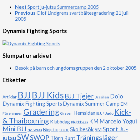
Next
Sport ju-jutsu Summercamp 2005
Previous
Olof Lindgrens svartbältesgradering 21 juli
2005
Dynamix Fighting Sports
Slumpat ur arkivet
Besök på barn och ungdomsgruppen den 2 oktober 2005
Etiketter
BJJ
BJJ Kids
BJJ Tjejer
Dojo
Artiklar
Brasilien
Dynamix Fighting Sports
Dynamix Summer Camp
EM
Gradering
Kick-
Hemsidan
Föreningen
Judo
Greven
IBJJF
& Thaiboxning
Marcelo Yogui
KM
Klubbdag
Klubblogga
Mini BJJ
Sport Ju-
Skolbesök
SM
Ninjutsu
SBJJF
Ne-Waza
SW
Träningsläger
jutsu
SWOP
Tjörn Runt