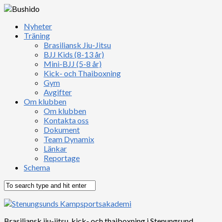
Nyheter
Träning
Brasiliansk Jiu-Jitsu
BJJ Kids (8-13 år)
Mini-BJJ (5-8 år)
Kick- och Thaiboxning
Gym
Avgifter
Om klubben
Om klubben
Kontakta oss
Dokument
Team Dynamix
Länkar
Reportage
Schema
Brasiliansk jiu-jitsu, kick- och thaiboxning i Stenungsund,