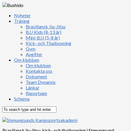
Nyheter
Träning
Brasiliansk Jiu-Jitsu
BJJ Kids (8-13 år)
Mini-BJJ (5-8 år)
Kick- och Thaiboxning
Gym
Avgifter
Om klubben
Om klubben
Kontakta oss
Dokument
Team Dynamix
Länkar
Reportage
Schema
Brasiliansk jiu-jitsu, kick- och thaiboxning i Stenungsund,