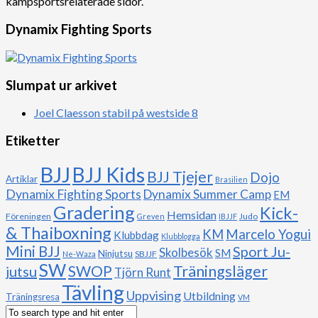
kampsportsrelaterade sidor.
Dynamix Fighting Sports
Slumpat ur arkivet
Joel Claesson stabil på westside 8
Etiketter
BJJ
BJJ Kids
BJJ Tjejer
Dojo
Artiklar
Brasilien
Dynamix Fighting Sports
Dynamix Summer Camp
EM
Gradering
Kick-
Hemsidan
Föreningen
Judo
Greven
IBJJF
& Thaiboxning
Marcelo Yogui
KM
Klubbdag
Klubblogga
Mini BJJ
Sport Ju-
Skolbesök
SM
Ninjutsu
SBJJF
Ne-Waza
SW
Träningsläger
jutsu
SWOP
Tjörn Runt
Tävling
Uppvising
Utbildning
Träningsresa
VM