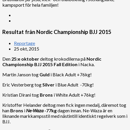
kampsport för hela familjen!
Resultat från Nordic Championship BJJ 2015
Reportage
25 okt, 2015
Den
25:e oktober
deltog krokodilerna på
Nordic
Championship BJJ 2015 Fall Edition
i Nacka.
Martin Janson tog
Guld
i Black Adult +76kg!
Eric Vesterberg tog
Silver
i Blue Adult -70kg!
Kristian Dirani tog
Brons
i White Adult +76kg!
Kristoffer Helander deltog men fick ingen medalj, däremot tog
han
Brons
i
Ne-Waza
-77kg
dagen innan. Ne-Waza är en
liknande markkampsstil med nästintill identiskt regelverk som i
BJJ.