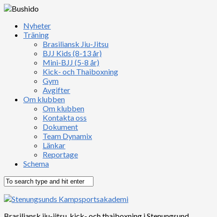
Nyheter
Träning
Brasiliansk Jiu-Jitsu
BJJ Kids (8-13 år)
Mini-BJJ (5-8 år)
Kick- och Thaiboxning
Gym
Avgifter
Om klubben
Om klubben
Kontakta oss
Dokument
Team Dynamix
Länkar
Reportage
Schema
Brasiliansk jiu-jitsu, kick- och thaiboxning i Stenungsund,