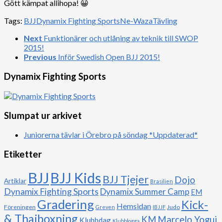
Gött kämpat allihopa! 😀
Tags:
BJJ
Dynamix Fighting Sports
Ne-Waza
Tävling
Next
Funktionärer och utlåning av teknik till SWOP
2015!
Previous
Inför Swedish Open BJJ 2015!
Dynamix Fighting Sports
Slumpat ur arkivet
Juniorerna tävlar i Örebro på söndag *Uppdaterad*
Etiketter
BJJ
BJJ Kids
BJJ Tjejer
Dojo
Artiklar
Brasilien
Dynamix Fighting Sports
Dynamix Summer Camp
EM
Gradering
Kick-
Hemsidan
Föreningen
Judo
Greven
IBJJF
& Thaiboxning
Marcelo Yogui
KM
Klubbdag
Klubblogga