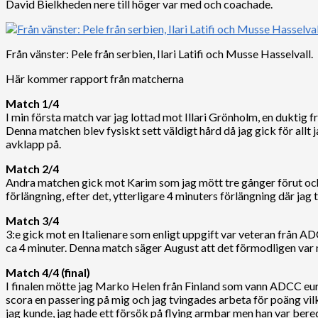
David Bielkheden nere till höger var med och coachade.
Från vänster: Pele från serbien, Ilari Latifi och Musse Hasselvall.
Här kommer rapport från matcherna
Match 1/4
I min första match var jag lottad mot Illari Grönholm, en duktig fr
Denna matchen blev fysiskt sett väldigt hård då jag gick för allt j
avklapp på.
Match 2/4
Andra matchen gick mot Karim som jag mött tre gånger förut och a
förlängning, efter det, ytterligare 4 minuters förlängning där jag 
Match 3/4
3:e gick mot en Italienare som enligt uppgift var veteran från A
ca 4 minuter. Denna match säger August att det förmodligen var mi
Match 4/4 (final)
I finalen mötte jag Marko Helen från Finland som vann ADCC euro
scora en passering på mig och jag tvingades arbeta för poäng vilke
jag kunde, jag hade ett försök på flying armbar men han var bere