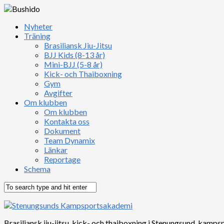
Nyheter
Träning
Brasiliansk Jiu-Jitsu
BJJ Kids (8-13 år)
Mini-BJJ (5-8 år)
Kick- och Thaiboxning
Gym
Avgifter
Om klubben
Om klubben
Kontakta oss
Dokument
Team Dynamix
Länkar
Reportage
Schema
Brasiliansk jiu-jitsu, kick- och thaiboxning i Stenungsund, kampsp