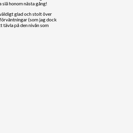
a slå honom nästa gång!
äldigt glad och stolt över
 förväntningar (som jag dock
tt tävla på den nivån som