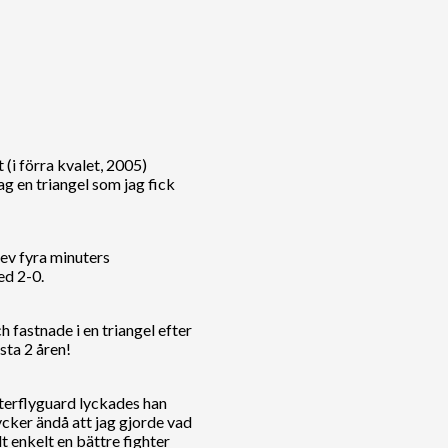
 (i förra kvalet, 2005)
ag en triangel som jag fick
lev fyra minuters
ed 2-0.
 fastnade i en triangel efter
sta 2 åren!
tterflyguard lyckades han
ycker ändå att jag gjorde vad
t enkelt en bättre fighter