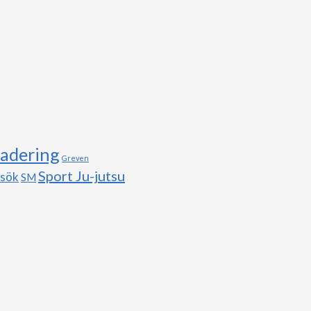
adering
Greven
Sport Ju-jutsu
esök
SM