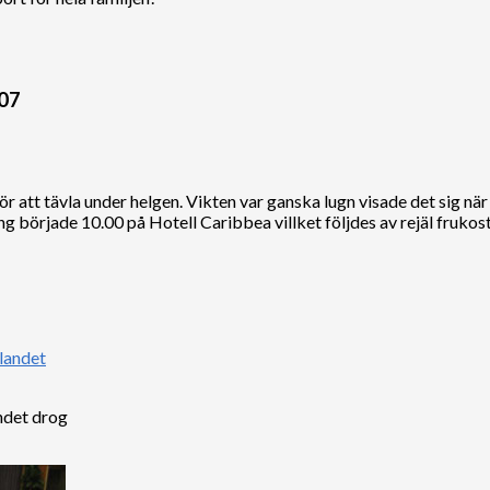
007
r att tävla under helgen. Vikten var ganska lugn visade det sig när
ning började 10.00 på Hotell Caribbea villket följdes av rejäl fruko
andet drog