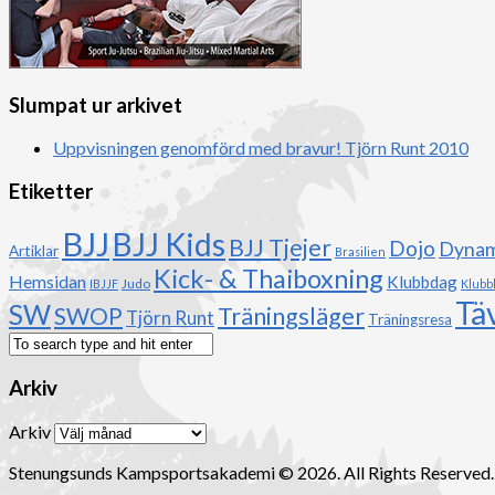
Slumpat ur arkivet
Uppvisningen genomförd med bravur! Tjörn Runt 2010
Etiketter
BJJ
BJJ Kids
BJJ Tjejer
Dojo
Dynami
Artiklar
Brasilien
Kick- & Thaiboxning
Hemsidan
Klubbdag
Judo
IBJJF
Klubb
Tä
SW
Träningsläger
SWOP
Tjörn Runt
Träningsresa
Arkiv
Arkiv
Stenungsunds Kampsportsakademi © 2026. All Rights Reserved.