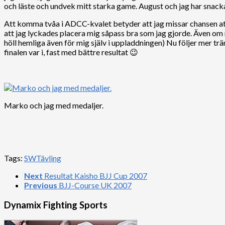
och läste och undvek mitt starka game. August och jag har snack
Att komma tvåa i ADCC-kvalet betyder att jag missar chansen att 
att jag lyckades placera mig såpass bra som jag gjorde. Även om 
höll hemliga även för mig själv i uppladdningen) Nu följer mer tr
finalen var i, fast med bättre resultat 😉
Marko och jag med medaljer.
Tags:
SW
Tävling
Next
Resultat Kaisho BJJ Cup 2007
Previous
BJJ-Course UK 2007
Dynamix Fighting Sports