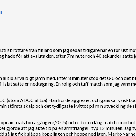
istilsbrottare från finland som jag sedan tidigare har en förlust mot
ag hade för att avsluta den, efter 7 minuter och 40 sekunder satte j
lltid är väldigt jämn med. Efter 8 minuter stod det 0-0 och det b
till slut satte en nedtagning. En rolig och tuff match som jag vann m
DCC (stora ADCC alltså) Han körde aggresivt och ganska fysiskt och
n största skalp och det tydligaste kvittot på min utveckling de si
pean trials förra gången (2005) och efter en lång match i min bu
t gjorde att jag åkte tid på en armtriangel i typ 12 minuten. Jag t
dd så jag fick släppa kopplingen och hoppa ned igen. Marko var hel