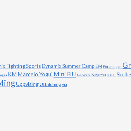
Gr
x Fighting Sports
Dynamix Summer Camp
EM
Föreningen
Mini BJJ
Marcelo Yogui
KM
Skolb
Ninjutsu
SBJJF
logga
Ne-Waza
vling
Uppvising
Utbildning
VM