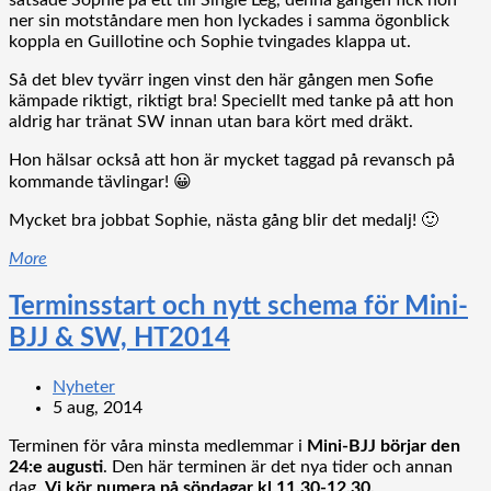
satsade Sophie på ett till Single Leg, denna gången fick hon
ner sin motståndare men hon lyckades i samma ögonblick
koppla en Guillotine och Sophie tvingades klappa ut.
Så det blev tyvärr ingen vinst den här gången men Sofie
kämpade riktigt, riktigt bra! Speciellt med tanke på att hon
aldrig har tränat SW innan utan bara kört med dräkt.
Hon hälsar också att hon är mycket taggad på revansch på
kommande tävlingar! 😀
Mycket bra jobbat Sophie, nästa gång blir det medalj! 🙂
More
Terminsstart och nytt schema för Mini-
BJJ & SW, HT2014
Nyheter
5 aug, 2014
Terminen för våra minsta medlemmar i
Mini-BJJ börjar den
24:e augusti
. Den här terminen är det nya tider och annan
dag.
Vi kör numera på söndagar kl 11.30-12.30.