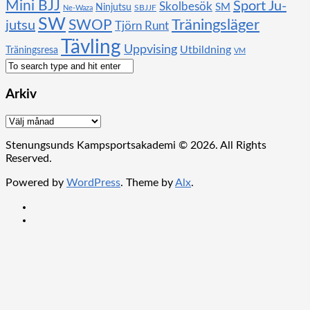
Mini BJJ
Sport Ju-
Skolbesök
SM
Ninjutsu
SBJJF
Ne-Waza
SW
SWOP
Träningsläger
jutsu
Tjörn Runt
Tävling
Uppvising
Utbildning
Träningsresa
VM
Arkiv
Arkiv
Stenungsunds Kampsportsakademi © 2026. All Rights
Reserved.
Powered by
WordPress
. Theme by
Alx
.