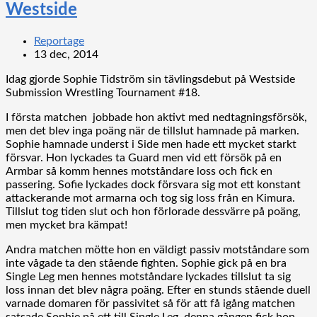
Westside
Reportage
13 dec, 2014
Idag gjorde Sophie Tidström sin tävlingsdebut på Westside
Submission Wrestling Tournament #18.
I första matchen jobbade hon aktivt med nedtagningsförsök,
men det blev inga poäng när de tillslut hamnade på marken.
Sophie hamnade underst i Side men hade ett mycket starkt
försvar. Hon lyckades ta Guard men vid ett försök på en
Armbar så komm hennes motståndare loss och fick en
passering. Sofie lyckades dock försvara sig mot ett konstant
attackerande mot armarna och tog sig loss från en Kimura.
Tillslut tog tiden slut och hon förlorade dessvärre på poäng,
men mycket bra kämpat!
Andra matchen mötte hon en väldigt passiv motståndare som
inte vågade ta den stående fighten. Sophie gick på en bra
Single Leg men hennes motståndare lyckades tillslut ta sig
loss innan det blev några poäng. Efter en stunds stående duell
varnade domaren för passivitet så för att få igång matchen