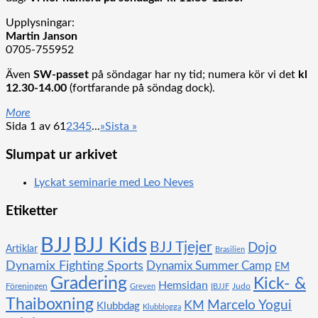
Upplysningar:
Martin Janson
0705-755952
Även
SW-passet
på söndagar har ny tid; numera kör vi det
kl
12.30-14.00
(fortfarande på söndag dock).
More
Sida 1 av 6
1
2
3
4
5
...
»
Sista »
Slumpat ur arkivet
Lyckat seminarie med Leo Neves
Etiketter
BJJ
BJJ Kids
BJJ Tjejer
Dojo
Artiklar
Brasilien
Dynamix Fighting Sports
Dynamix Summer Camp
EM
Gradering
Kick- &
Hemsidan
Föreningen
Judo
Greven
IBJJF
Thaiboxning
KM
Marcelo Yogui
Klubbdag
Klubblogga