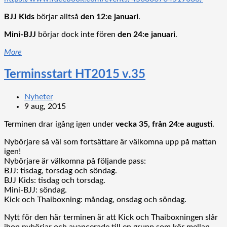
BJJ Kids
börjar alltså
den 12:e januari
.
Mini-BJJ
börjar dock inte fören
den 24:e januari
.
More
Terminsstart HT2015 v.35
Nyheter
9 aug, 2015
Terminen drar igång igen under
vecka 35, från 24:e augusti
.
Nybörjare så väl som fortsättare är välkomna upp på mattan
igen!
Nybörjare är välkomna på följande pass:
BJJ: tisdag, torsdag och söndag.
BJJ Kids: tisdag och torsdag.
Mini-BJJ: söndag.
Kick och Thaiboxning: måndag, onsdag och söndag.
Nytt för den här terminen är att Kick och Thaiboxningen slår