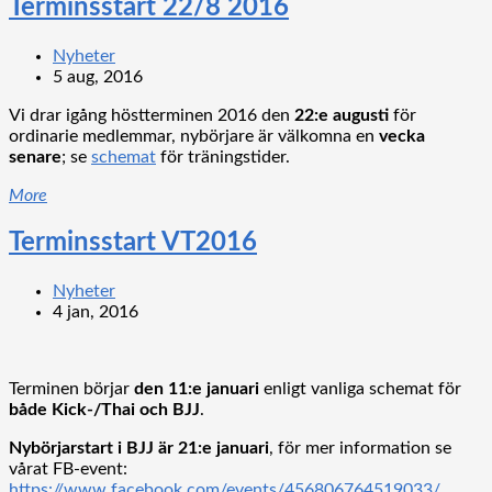
Terminsstart 22/8 2016
Nyheter
5 aug, 2016
Vi drar igång höstterminen 2016 den
22:e augusti
för
ordinarie medlemmar, nybörjare är välkomna en
vecka
senare
; se
schemat
för träningstider.
More
Terminsstart VT2016
Nyheter
4 jan, 2016
Terminen börjar
den 11:e januari
enligt vanliga schemat för
både Kick-/Thai och BJJ
.
Nybörjarstart i BJJ är 21:e januari
, för mer information se
vårat FB-event:
https://www.facebook.com/events/456806764519033/