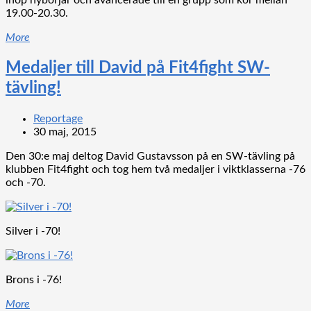
ihop nybörjar och avancerade till en grupp som kör mellan
19.00-20.30.
More
Medaljer till David på Fit4fight SW-
tävling!
Reportage
30 maj, 2015
Den 30:e maj deltog David Gustavsson på en SW-tävling på
klubben Fit4fight och tog hem två medaljer i viktklasserna -76
och -70.
Silver i -70!
Brons i -76!
More