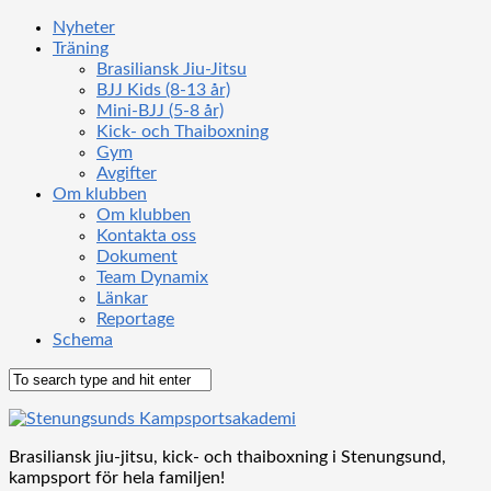
Nyheter
Träning
Brasiliansk Jiu-Jitsu
BJJ Kids (8-13 år)
Mini-BJJ (5-8 år)
Kick- och Thaiboxning
Gym
Avgifter
Om klubben
Om klubben
Kontakta oss
Dokument
Team Dynamix
Länkar
Reportage
Schema
Brasiliansk jiu-jitsu, kick- och thaiboxning i Stenungsund,
kampsport för hela familjen!