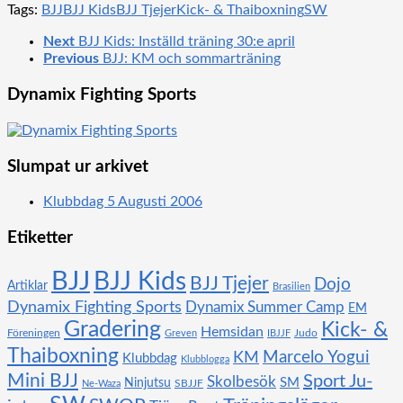
Tags:
BJJ
BJJ Kids
BJJ Tjejer
Kick- & Thaiboxning
SW
Next
BJJ Kids: Inställd träning 30:e april
Previous
BJJ: KM och sommarträning
Dynamix Fighting Sports
Slumpat ur arkivet
Klubbdag 5 Augusti 2006
Etiketter
BJJ
BJJ Kids
BJJ Tjejer
Dojo
Artiklar
Brasilien
Dynamix Fighting Sports
Dynamix Summer Camp
EM
Gradering
Kick- &
Hemsidan
Föreningen
Judo
Greven
IBJJF
Thaiboxning
KM
Marcelo Yogui
Klubbdag
Klubblogga
Mini BJJ
Sport Ju-
Skolbesök
SM
Ninjutsu
SBJJF
Ne-Waza