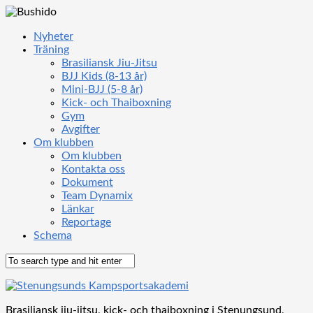
Nyheter
Träning
Brasiliansk Jiu-Jitsu
BJJ Kids (8-13 år)
Mini-BJJ (5-8 år)
Kick- och Thaiboxning
Gym
Avgifter
Om klubben
Om klubben
Kontakta oss
Dokument
Team Dynamix
Länkar
Reportage
Schema
Brasiliansk jiu-jitsu, kick- och thaiboxning i Stenungsund,