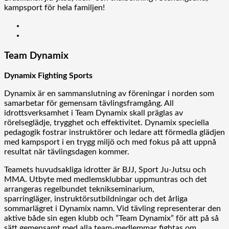
kampsport för hela familjen!
Team Dynamix
Dynamix Fighting Sports
Dynamix är en sammanslutning av föreningar i norden som
samarbetar för gemensam tävlingsframgång. All
idrottsverksamhet i Team Dynamix skall präglas av
rörelseglädje, trygghet och effektivitet. Dynamix speciella
pedagogik fostrar instruktörer och ledare att förmedla glädjen
med kampsport i en trygg miljö och med fokus på att uppnå
resultat när tävlingsdagen kommer.
Teamets huvudsakliga idrotter är BJJ, Sport Ju-Jutsu och
MMA. Utbyte med medlemsklubbar uppmuntras och det
arrangeras regelbundet teknikseminarium,
sparringläger, instruktörsutbildningar och det årliga
sommarlägret i Dynamix namn. Vid tävling representerar den
aktive både sin egen klubb och ”Team Dynamix” för att på så
sätt gemensamt med alla team-medlemmar fightas om