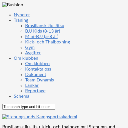
Nyheter
Träning
Brasiliansk Jiu-Jitsu
BJJ Kids (8-13 år)
Mini-BJJ (5-8 år)
Kick- och Thaiboxning
Gym
Avgifter
Om klubben
Om klubben
Kontakta oss
Dokument
Team Dynamix
Länkar
Reportage
Schema
Brasiliansk jiu-jitsu, kick- och thaiboxning i Stenungsund,