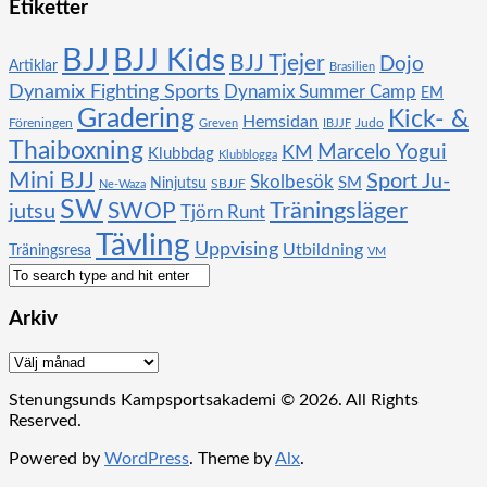
Etiketter
BJJ
BJJ Kids
BJJ Tjejer
Dojo
Artiklar
Brasilien
Dynamix Fighting Sports
Dynamix Summer Camp
EM
Gradering
Kick- &
Hemsidan
Föreningen
Judo
Greven
IBJJF
Thaiboxning
KM
Marcelo Yogui
Klubbdag
Klubblogga
Mini BJJ
Sport Ju-
Skolbesök
SM
Ninjutsu
SBJJF
Ne-Waza
SW
SWOP
Träningsläger
jutsu
Tjörn Runt
Tävling
Uppvising
Utbildning
Träningsresa
VM
Arkiv
Arkiv
Stenungsunds Kampsportsakademi © 2026. All Rights
Reserved.
Powered by
WordPress
. Theme by
Alx
.