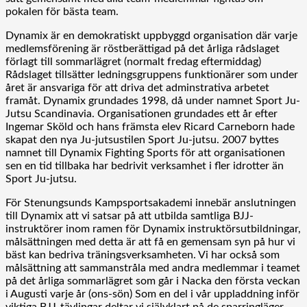
pokalen för bästa team.
Dynamix är en demokratiskt uppbyggd organisation där varje
medlemsförening är röstberättigad på det årliga rådslaget
förlagt till sommarlägret (normalt fredag eftermiddag)
Rådslaget tillsätter ledningsgruppens funktionärer som under
året är ansvariga för att driva det adminstrativa arbetet
framåt. Dynamix grundades 1998, då under namnet Sport Ju-
Jutsu Scandinavia. Organisationen grundades ett år efter
Ingemar Sköld och hans främsta elev Ricard Carneborn hade
skapat den nya Ju-jutsustilen Sport Ju-jutsu. 2007 byttes
namnet till Dynamix Fighting Sports för att organisationen
sen en tid tillbaka har bedrivit verksamhet i fler idrotter än
Sport Ju-jutsu.
För Stenungsunds Kampsportsakademi innebär anslutningen
till Dynamix att vi satsar på att utbilda samtliga BJJ-
instruktörer inom ramen för Dynamix instruktörsutbildningar,
målsättningen med detta är att få en gemensam syn på hur vi
bäst kan bedriva träningsverksamheten. Vi har också som
målsättning att sammanstråla med andra medlemmar i teamet
på det årliga sommarlägret som går i Nacka den första veckan
i Augusti varje år (ons-sön) Som en del i vår uppladdning inför