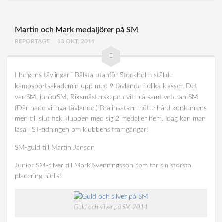
Martin och Mark medaljörer på SM
REPORTAGE
13 OKT, 2011
I helgens tävlingar i Bålsta utanför Stockholm ställde
kampsportsakademin upp med 9 tävlande i olika klasser. Det
var SM, juniorSM, Riksmästerskapen vit-blå samt veteran SM
(Där hade vi inga tävlande.) Bra insatser mötte hård konkurrens
men till slut fick klubben med sig 2 medaljer hem. Idag kan man
läsa i ST-tidningen om klubbens framgångar!
SM-guld till Martin Janson
Junior SM-silver till Mark Svenningsson som tar sin största
placering hitills!
Guld och silver på SM 2011