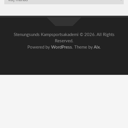
Stenungsunds Kampsportsakademi © 2026. All Rights
Reserved.
Powered by
WordPress
. Theme by
Alx
.