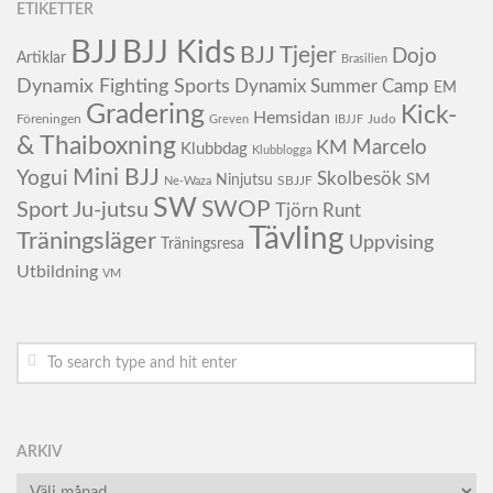
ETIKETTER
BJJ
BJJ Kids
BJJ Tjejer
Dojo
Artiklar
Brasilien
Dynamix Fighting Sports
Dynamix Summer Camp
EM
Gradering
Kick-
Hemsidan
Föreningen
Judo
Greven
IBJJF
& Thaiboxning
KM
Marcelo
Klubbdag
Klubblogga
Mini BJJ
Yogui
Skolbesök
SM
Ninjutsu
SBJJF
Ne-Waza
SW
SWOP
Sport Ju-jutsu
Tjörn Runt
Tävling
Träningsläger
Uppvising
Träningsresa
Utbildning
VM
ARKIV
Arkiv