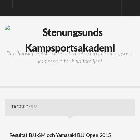
Nyheter
Träning
Brasiliansk Jiu-Jitsu
Brasiliansk jiu-jitsu, kick- och thaiboxning i Stenungsund,
BJJ Kids (8-13 år)
kampsport för hela familjen!
Mini-BJJ (5-8 år)
Kick- och Thaiboxning
Gym
Avgifter
Om klubben
TAGGED:
SM
Om klubben
Kontakta oss
Resultat BJJ-SM och Yamasaki BJJ Open 2015
Dokument