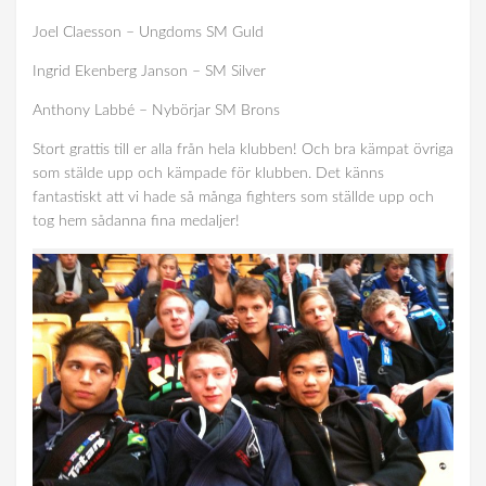
Joel Claesson – Ungdoms SM Guld
Ingrid Ekenberg Janson – SM Silver
Anthony Labbé – Nybörjar SM Brons
Stort grattis till er alla från hela klubben! Och bra kämpat övriga
som stälde upp och kämpade för klubben. Det känns
fantastiskt att vi hade så många fighters som ställde upp och
tog hem sådanna fina medaljer!