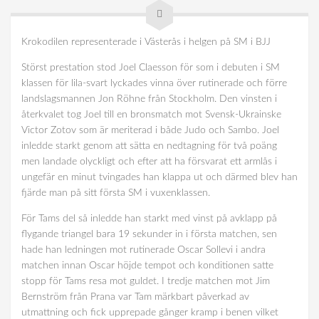
Krokodilen representerade i Västerås i helgen på SM i BJJ
Störst prestation stod Joel Claesson för som i debuten i SM
klassen för lila-svart lyckades vinna över rutinerade och förre
landslagsmannen Jon Röhne från Stockholm. Den vinsten i
återkvalet tog Joel till en bronsmatch mot Svensk-Ukrainske
Victor Zotov som är meriterad i både Judo och Sambo. Joel
inledde starkt genom att sätta en nedtagning för två poäng
men landade olyckligt och efter att ha försvarat ett armlås i
ungefär en minut tvingades han klappa ut och därmed blev han
fjärde man på sitt första SM i vuxenklassen.
För Tams del så inledde han starkt med vinst på avklapp på
flygande triangel bara 19 sekunder in i första matchen, sen
hade han ledningen mot rutinerade Oscar Sollevi i andra
matchen innan Oscar höjde tempot och konditionen satte
stopp för Tams resa mot guldet. I tredje matchen mot Jim
Bernström från Prana var Tam märkbart påverkad av
utmattning och fick upprepade gånger kramp i benen vilket