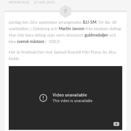
REPORTAGE
27 SEP, 2015
Team Dynamix
Länkar
Lördag den 26:e september arrangerades
BJJ-SM
, för lila- till
Reportage
svartbälten, i Göteborg och
Martin Janson
från klubben deltog.
Han inte bara deltog utan vann dessutom
guldmedaljen
och
Schema
blev
svensk mästare
i -100,5!
Här är finalmatchen mot Samuel Kvarzell från Prana Jiu Jitsu
klubb.