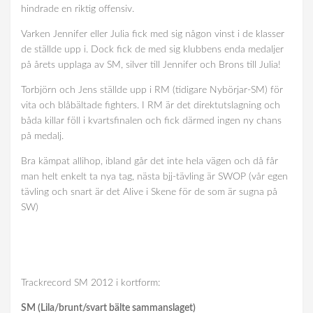
hindrade en riktig offensiv.
Varken Jennifer eller Julia fick med sig någon vinst i de klasser
de ställde upp i. Dock fick de med sig klubbens enda medaljer
på årets upplaga av SM, silver till Jennifer och Brons till Julia!
Torbjörn och Jens ställde upp i RM (tidigare Nybörjar-SM) för
vita och blåbältade fighters. I RM är det direktutslagning och
båda killar föll i kvartsfinalen och fick därmed ingen ny chans
på medalj.
Bra kämpat allihop, ibland går det inte hela vägen och då får
man helt enkelt ta nya tag, nästa bjj-tävling är SWOP (vår egen
tävling och snart är det Alive i Skene för de som är sugna på
SW)
Trackrecord SM 2012 i kortform:
SM (Lila/brunt/svart bälte sammanslaget)