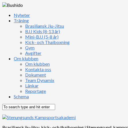
Nyheter
Träning
Brasiliansk Jiu-Jitsu
BJJ Kids (8-13 år)
Mini-BJJ (5-8 år)
Kick- och Thaiboxning
Gym
Avgifter
Om klubben
Om klubben
Kontakta oss
Dokument
Team Dynamix
Länkar
Reportage
Schema
Brasiliansk jiu-jitsu, kick- och thaiboxning i Stenungsund, kampsp