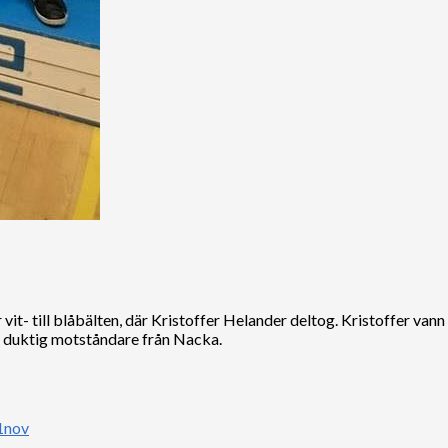
t- till blåbälten, där Kristoffer Helander deltog. Kristoffer van
t duktig motståndare från Nacka.
1nov