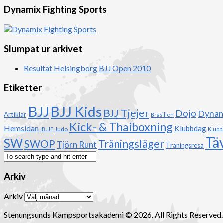
Dynamix Fighting Sports
Slumpat ur arkivet
Resultat Helsingborg BJJ Open 2010
Etiketter
BJJ
BJJ Kids
BJJ Tjejer
Dojo
Dynami
Artiklar
Brasilien
Kick- & Thaiboxning
Hemsidan
Klubbdag
Judo
IBJJF
Klubb
Tä
SW
Träningsläger
SWOP
Tjörn Runt
Träningsresa
Arkiv
Arkiv
Stenungsunds Kampsportsakademi © 2026. All Rights Reserved.