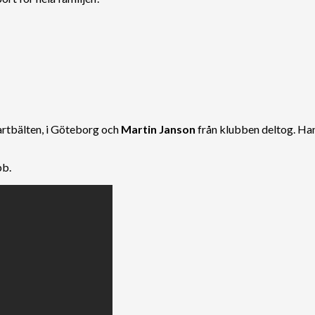
 svartbälten, i Göteborg och
Martin Janson
från klubben deltog. Han
bb.