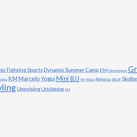
Gr
x Fighting Sports
Dynamix Summer Camp
EM
Föreningen
Mini BJJ
Marcelo Yogui
KM
Skolb
Ninjutsu
SBJJF
logga
Ne-Waza
vling
Uppvising
Utbildning
VM