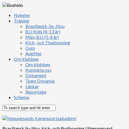
Nyheter
Träning
Brasiliansk Jiu-Jitsu
BJJ Kids (8-13 år)
Mini-BJJ (5-8 år)
Kick- och Thaiboxning
Gym
Avgifter
Om klubben
Om klubben
Kontakta oss
Dokument
Team Dynamix
Länkar
Reportage
Schema
Brasiliansk jiu-jitsu, kick- och thaiboxning i Stenungsund,