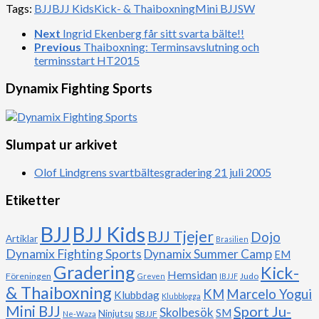
Tags:
BJJ
BJJ Kids
Kick- & Thaiboxning
Mini BJJ
SW
Next
Ingrid Ekenberg får sitt svarta bälte!!
Previous
Thaiboxning: Terminsavslutning och
terminsstart HT2015
Dynamix Fighting Sports
Slumpat ur arkivet
Olof Lindgrens svartbältesgradering 21 juli 2005
Etiketter
BJJ
BJJ Kids
BJJ Tjejer
Dojo
Artiklar
Brasilien
Dynamix Fighting Sports
Dynamix Summer Camp
EM
Gradering
Kick-
Hemsidan
Föreningen
Judo
Greven
IBJJF
& Thaiboxning
Marcelo Yogui
KM
Klubbdag
Klubblogga
Mini BJJ
Sport Ju-
Skolbesök
SM
Ninjutsu
SBJJF
Ne-Waza