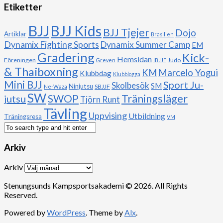
Etiketter
BJJ
BJJ Kids
BJJ Tjejer
Dojo
Artiklar
Brasilien
Dynamix Fighting Sports
Dynamix Summer Camp
EM
Gradering
Kick-
Hemsidan
Föreningen
Judo
Greven
IBJJF
& Thaiboxning
Marcelo Yogui
KM
Klubbdag
Klubblogga
Mini BJJ
Sport Ju-
Skolbesök
SM
Ninjutsu
SBJJF
Ne-Waza
SW
Träningsläger
jutsu
SWOP
Tjörn Runt
Tävling
Uppvising
Utbildning
Träningsresa
VM
Arkiv
Arkiv
Stenungsunds Kampsportsakademi © 2026. All Rights
Reserved.
Powered by
WordPress
. Theme by
Alx
.