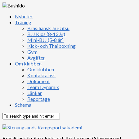
Nyheter
Träning
Brasiliansk Jiu-Jitsu
BJJ Kids (8-13 år)
Mini-BJJ (5-8 år)
Kick- och Thaiboxning
Gym
Avgifter
Om klubben
Om klubben
Kontakta oss
Dokument
Team Dynamix
Länkar
Reportage
Schema
Brasiliansk jiu-jitsu, kick- och thaiboxning i Stenungsund,