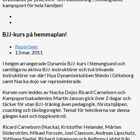
kampsport för hela familjen!
BJJ-kurs på hemmaplan!
Reportage
13 mar, 2011
I helgen arrangerade Dynamix BJJ-kurs i Stenungsund och
samtliga nu aktiva BJJ-instruktörer och två blivande
instruktörer var där! Nya Dynamixklubben Shindo i Göteborg
samt Nacka dojo var representerade.
Kursen som leddes av Nacka Dojos Ricard Carneborn och
Kampsportsakademins Martin Janson gick över 2 dagar och
täcker för utan BJJ-träning även pedagogik, första hjälpen,
coaching och tävlingsregler. Temat för teknikerna var denna
gången kast och toppkontroll.
Ricard Carneborn (Nacka), Kristoffer Helander, Mårten
Söderström, Mikael Forssén, Joel Claesson, Andreas Lipschutz,
Yutthana Siwilai, Richard Johansson och Anthony Labbé från