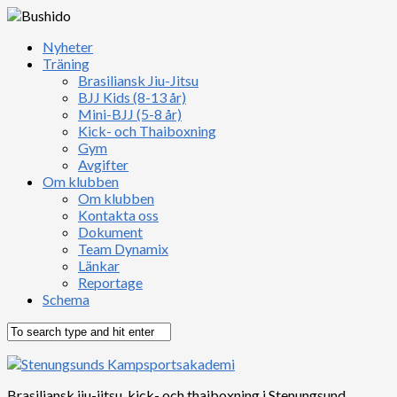
Nyheter
Träning
Brasiliansk Jiu-Jitsu
BJJ Kids (8-13 år)
Mini-BJJ (5-8 år)
Kick- och Thaiboxning
Gym
Avgifter
Om klubben
Om klubben
Kontakta oss
Dokument
Team Dynamix
Länkar
Reportage
Schema
Brasiliansk jiu-jitsu, kick- och thaiboxning i Stenungsund,