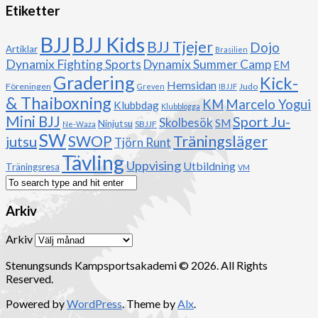
Etiketter
BJJ
BJJ Kids
BJJ Tjejer
Dojo
Artiklar
Brasilien
Dynamix Fighting Sports
Dynamix Summer Camp
EM
Gradering
Kick-
Hemsidan
Föreningen
Judo
Greven
IBJJF
& Thaiboxning
Marcelo Yogui
KM
Klubbdag
Klubblogga
Mini BJJ
Sport Ju-
Skolbesök
SM
Ninjutsu
SBJJF
Ne-Waza
SW
Träningsläger
jutsu
SWOP
Tjörn Runt
Tävling
Uppvising
Utbildning
Träningsresa
VM
Arkiv
Arkiv
Stenungsunds Kampsportsakademi © 2026. All Rights
Reserved.
Powered by
WordPress
. Theme by
Alx
.