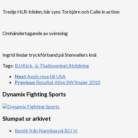
Tredje HLR-bilden, här syns Torbjörn och Calle in action
Omhändertagande av svimning
Ingrid lindar tryckförband på Stenvallers knä
Tags:
BJJ
Kick- & Thaiboxning
Utbildning
Next
Axels resa till USA
Previous
Resultat Alive SW finaler 2010
Dynamix Fighting Sports
Slumpat ur arkivet
Besök från Namibia på BJJ´n!