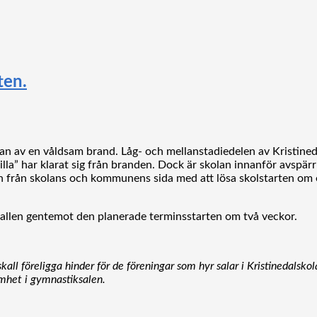
ten.
an av en våldsam brand. Låg- och mellanstadiedelen av Kristined
lilla” har klarat sig från branden. Dock är skolan innanför avspä
an från skolans och kommunens sida med att lösa skolstarten om
la hallen gentemot den planerade terminsstarten om två veckor.
 skall föreligga hinder för de föreningar som hyr salar i Kristinedalsk
amhet i gymnastiksalen.