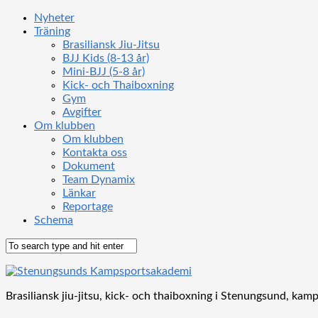
Nyheter
Träning
Brasiliansk Jiu-Jitsu
BJJ Kids (8-13 år)
Mini-BJJ (5-8 år)
Kick- och Thaiboxning
Gym
Avgifter
Om klubben
Om klubben
Kontakta oss
Dokument
Team Dynamix
Länkar
Reportage
Schema
Brasiliansk jiu-jitsu, kick- och thaiboxning i Stenungsund, kamp