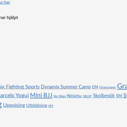
ar hjälpt
Gr
x Fighting Sports
Dynamix Summer Camp
EM
Föreningen
Mini BJJ
S
arcelo Yogui
Skolbesök
SM
Ninjutsu
SBJJF
Ne-Waza
g
Uppvising
Utbildning
VM