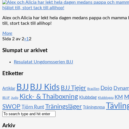
Alex och Alicia har lekt hela dagen medans pappa och mamma h
till, stort tack till allihop!
More
Sida 2 av 2
«
1
2
Slumpat ur arkivet
Resulatat Ungdomsserien BJJ
Etiketter
BJJ
BJJ Kids
BJJ Tjejer
Dojo
Dynami
Artiklar
Brasilien
Kick- & Thaiboxning
KM
M
Klubbdag
Judo
IBJJF
Klubblogga
Tävlin
SWOP
Träningsläger
Tjörn Runt
Träningsresa
Arkiv