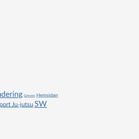
adering
Hemsidan
Greven
SW
port Ju-jutsu