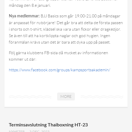
måndag den 8.e januari.
Dokument
Team Dynamix
BJJ Basics som går 19.00-21.00 på måndagar
Nya medlemmar:
är anpassat för nybörjare! Det går bra att delta de första passen
Länkar
i shorts och t-shirt, klädsel ska vara utan fickor eller dragkedjor.
Reportage
Se även till att ha kortklippta naglar och god hygien. Ingen
föranmälan krävs utan det är bara att dyka upp på passet.
Schema
Följ gärna klubbens FB-sida då mycket av informationen
kommer ut där:
https://www.facebook.com/groups/kampsportsakademin/
MORE
Terminsavslutning Thaiboxning HT-23
NYHETER
3 DEC, 2023