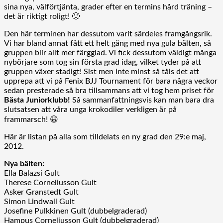
sina nya, välförtjänta, grader efter en termins hård träning –
det är riktigt roligt! 🙂
Den här terminen har dessutom varit särdeles framgångsrik.
Vi har bland annat fått ett helt gäng med nya gula bälten, så
gruppen blir allt mer färgglad. Vi fick dessutom väldigt många
nybörjare som tog sin första grad idag, vilket tyder på att
gruppen växer stadigt! Sist men inte minst så tåls det att
upprepa att vi på Fenix BJJ Tournament för bara några veckor
sedan presterade så bra tillsammans att vi tog hem priset för
Bästa Juniorklubb!
Så sammanfattningsvis kan man bara dra
slutsatsen att våra unga krokodiler verkligen är på
frammarsch! 😀
Här är listan på alla som tilldelats en ny grad den 29:e maj,
2012.
Nya bälten:
Ella Balazsi Gult
Therese Corneliusson Gult
Asker Granstedt Gult
Simon Lindwall Gult
Josefine Pulkkinen Gult (dubbelgraderad)
Hampus Corneliusson Gult (dubbelgraderad)