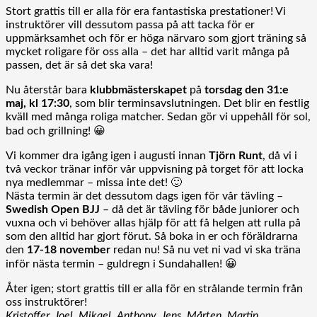
Stort grattis till er alla för era fantastiska prestationer! Vi
instruktörer vill dessutom passa på att tacka för er
uppmärksamhet och för er höga närvaro som gjort träning så
mycket roligare för oss alla – det har alltid varit många på
passen, det är så det ska vara!
Nu återstår bara
klubbmästerskapet
på
torsdag den 31:e
maj, kl 17:30
, som blir terminsavslutningen. Det blir en festlig
kväll med många roliga matcher. Sedan gör vi uppehåll för sol,
bad och grillning! 😀
Vi kommer dra igång igen i augusti innan
Tjörn Runt
, då vi i
två veckor tränar inför vår uppvisning på torget för att locka
nya medlemmar – missa inte det! 🙂
Nästa termin är det dessutom dags igen för vår tävling –
Swedish Open BJJ
– då det är tävling för både juniorer och
vuxna och vi behöver allas hjälp för att få helgen att rulla på
som den alltid har gjort förut. Så boka in er och föräldrarna
den
17-18 november
redan nu! Så nu vet ni vad vi ska träna
inför nästa termin – guldregn i Sundahallen! 😀
Åter igen; stort grattis till er alla för en strålande termin från
oss instruktörer!
Kristoffer, Joel, Mikael, Anthony, Jens, Mårten, Martin