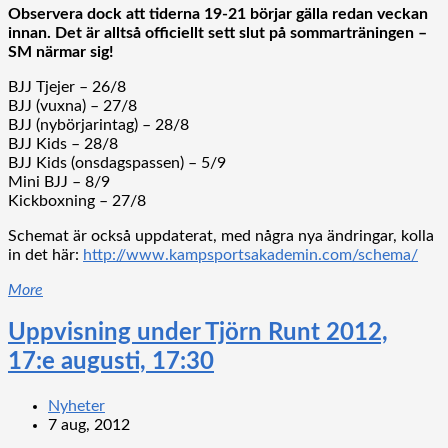
Observera dock att tiderna 19-21 börjar gälla redan veckan
innan. Det är alltså officiellt sett slut på sommarträningen –
SM närmar sig!
BJJ Tjejer – 26/8
BJJ (vuxna) – 27/8
BJJ (nybörjarintag) – 28/8
BJJ Kids – 28/8
BJJ Kids (onsdagspassen) – 5/9
Mini BJJ – 8/9
Kickboxning – 27/8
Schemat är också uppdaterat, med några nya ändringar, kolla
in det här:
http://www.kampsportsakademin.com/schema/
More
Uppvisning under Tjörn Runt 2012,
17:e augusti, 17:30
Nyheter
7 aug, 2012