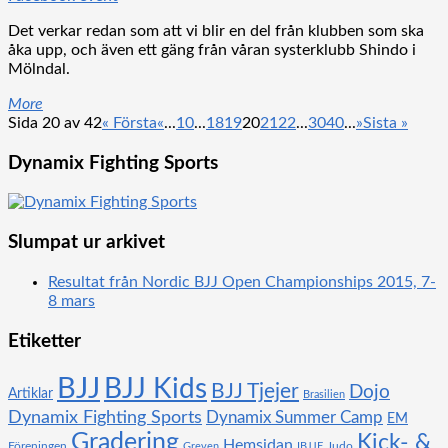
Det verkar redan som att vi blir en del från klubben som ska
åka upp, och även ett gäng från våran systerklubb Shindo i
Mölndal.
More
Sida 20 av 42
« Första
«
...
10
...
18
19
20
21
22
...
30
40
...
»
Sista »
Dynamix Fighting Sports
Slumpat ur arkivet
Resultat från Nordic BJJ Open Championships 2015, 7-
8 mars
Etiketter
BJJ
BJJ Kids
BJJ Tjejer
Dojo
Artiklar
Brasilien
Dynamix Fighting Sports
Dynamix Summer Camp
EM
Gradering
Kick- &
Hemsidan
Föreningen
Judo
Greven
IBJJF