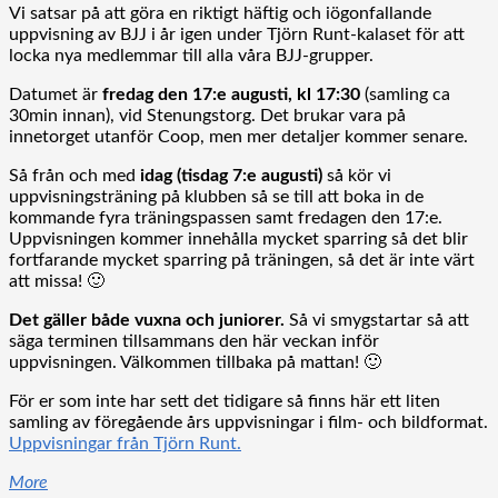
Vi satsar på att göra en riktigt häftig och iögonfallande
uppvisning av BJJ i år igen under Tjörn Runt-kalaset för att
locka nya medlemmar till alla våra BJJ-grupper.
Datumet är
fredag den 17:e augusti, kl 17:30
(samling ca
30min innan), vid Stenungstorg. Det brukar vara på
innetorget utanför Coop, men mer detaljer kommer senare.
Så från och med
idag (tisdag 7:e augusti)
så kör vi
uppvisningsträning på klubben så se till att boka in de
kommande fyra träningspassen samt fredagen den 17:e.
Uppvisningen kommer innehålla mycket sparring så det blir
fortfarande mycket sparring på träningen, så det är inte värt
att missa! 🙂
Det gäller både vuxna och juniorer.
Så vi smygstartar så att
säga terminen tillsammans den här veckan inför
uppvisningen. Välkommen tillbaka på mattan! 🙂
För er som inte har sett det tidigare så finns här ett liten
samling av föregående års uppvisningar i film- och bildformat.
Uppvisningar från Tjörn Runt.
More