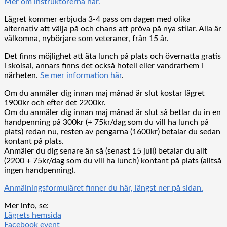
Mer om instruktörerna här.
Lägret kommer erbjuda 3-4 pass om dagen med olika
alternativ att välja på och chans att pröva på nya stilar. Alla är
välkomna, nybörjare som veteraner, från 15 år.
Det finns möjlighet att äta lunch på plats och övernatta gratis
i skolsal, annars finns det också hotell eller vandrarhem i
närheten.
Se mer information här
.
Om du anmäler dig innan maj månad är slut kostar lägret
1900kr och efter det 2200kr.
Om du anmäler dig innan maj månad är slut så betlar du in en
handpenning på 300kr (+ 75kr/dag som du vill ha lunch på
plats) redan nu, resten av pengarna (1600kr) betalar du sedan
kontant på plats.
Anmäler du dig senare än så (senast 15 juli) betalar du allt
(2200 + 75kr/dag som du vill ha lunch) kontant på plats (alltså
ingen handpenning).
Anmälningsformuläret finner du här, längst ner på sidan.
Mer info, se:
Lägrets hemsida
Facebook event