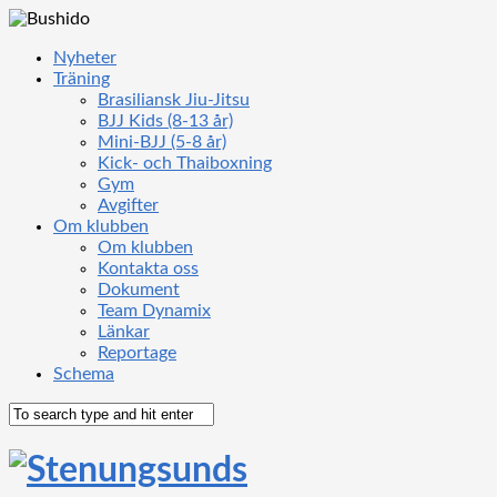
Nyheter
Träning
Brasiliansk Jiu-Jitsu
BJJ Kids (8-13 år)
Mini-BJJ (5-8 år)
Kick- och Thaiboxning
Gym
Avgifter
Om klubben
Om klubben
Kontakta oss
Dokument
Team Dynamix
Länkar
Reportage
Schema