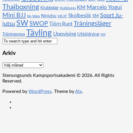
Thaiboxning
KM
Marcelo Yogui
Klubbdag
Klubblogga
Mini BJJ
Sport Ju-
Skolbesök
SM
Ninjutsu
SBJJF
Ne-Waza
SW
SWOP
Träningsläger
jutsu
Tjörn Runt
Tävling
Uppvising
Utbildning
Träningsresa
VM
Arkiv
Arkiv
Stenungsunds Kampsportsakademi © 2026. All Rights
Reserved.
Powered by
WordPress
. Theme by
Alx
.