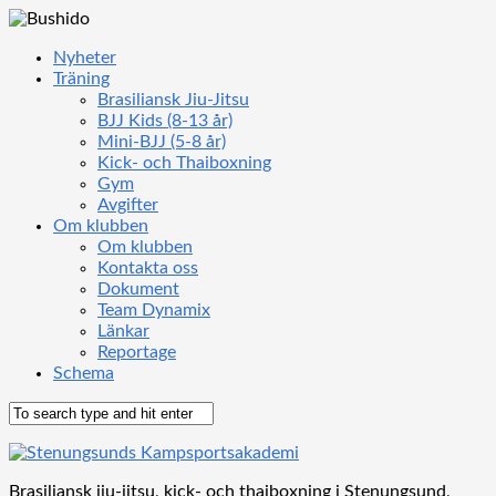
Nyheter
Träning
Brasiliansk Jiu-Jitsu
BJJ Kids (8-13 år)
Mini-BJJ (5-8 år)
Kick- och Thaiboxning
Gym
Avgifter
Om klubben
Om klubben
Kontakta oss
Dokument
Team Dynamix
Länkar
Reportage
Schema
Brasiliansk jiu-jitsu, kick- och thaiboxning i Stenungsund,