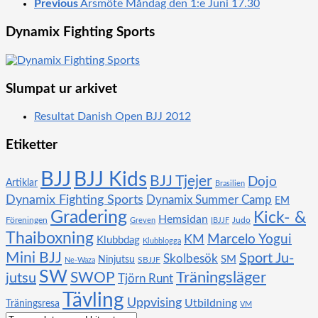
Previous
Årsmöte Måndag den 1:e Juni 17.30
Dynamix Fighting Sports
Slumpat ur arkivet
Resultat Danish Open BJJ 2012
Etiketter
BJJ
BJJ Kids
BJJ Tjejer
Dojo
Artiklar
Brasilien
Dynamix Fighting Sports
Dynamix Summer Camp
EM
Gradering
Kick- &
Hemsidan
Föreningen
Judo
Greven
IBJJF
Thaiboxning
KM
Marcelo Yogui
Klubbdag
Klubblogga
Mini BJJ
Sport Ju-
Skolbesök
SM
Ninjutsu
SBJJF
Ne-Waza
SW
SWOP
Träningsläger
jutsu
Tjörn Runt
Tävling
Uppvising
Utbildning
Träningsresa
VM