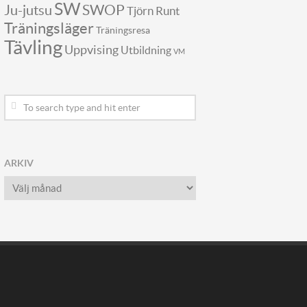
SW
SWOP
Ju-jutsu
Tjörn Runt
Träningsläger
Träningsresa
Tävling
Uppvising
Utbildning
VM
ARKIV
Arkiv