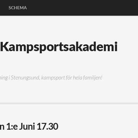
SCHEMA
xning i Stenungsund, kampsport för hela familjen!
1:e Juni 17.30