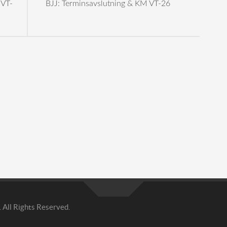
 VT-
BJJ: Terminsavslutning & KM VT-26
All Rights Reserved.