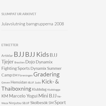
SLUMPAT UR ARKIVET
Julavslutning barngrupperna 2008
ETIKETTER
BJJ
BJJ Kids
BJJ
Artiklar
Tjejer
Dojo
Dynamix
Brasilien
Fighting Sports
Dynamix Summer
Gradering
Camp
EM
Föreningen
Kick- &
Hemsidan
Judo
Greven
IBJJF
Thaiboxning
Klubbdag
Klubblogga
Mini BJJ
KM
Marcelo Yogui
Ne-
Sport
Skolbesök
SM
Ninjutsu
SBJJF
Waza