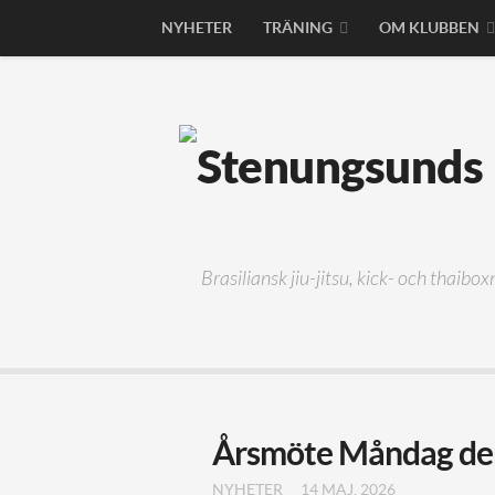
NYHETER
TRÄNING
OM KLUBBEN
Brasiliansk jiu-jitsu, kick- och thaibo
Årsmöte Måndag den 
NYHETER
14 MAJ, 2026