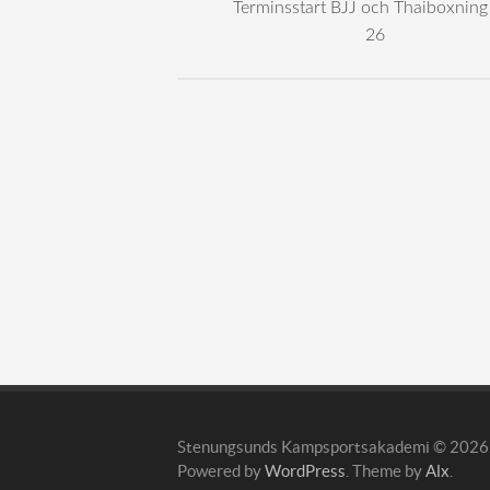
Terminsstart BJJ och Thaiboxning
26
Stenungsunds Kampsportsakademi © 2026. 
Powered by
WordPress
. Theme by
Alx
.