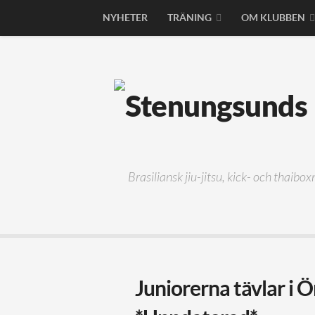
NYHETER
TRÄNING
OM KLUBBEN
Brasiliansk jiu-jitsu, kick- och thaibo
Juniorerna tävlar i 