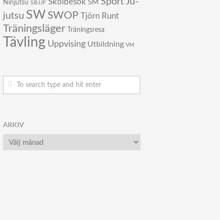
Sport Ju-
Skolbesök
SM
Ninjutsu
SBJJF
SW
SWOP
jutsu
Tjörn Runt
Träningsläger
Träningsresa
Tävling
Uppvising
Utbildning
VM
ARKIV
Arkiv