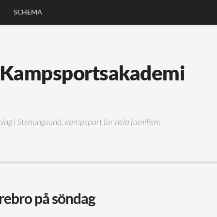
SCHEMA
xning i Stenungsund, kampsport för hela familjen!
Örebro på söndag