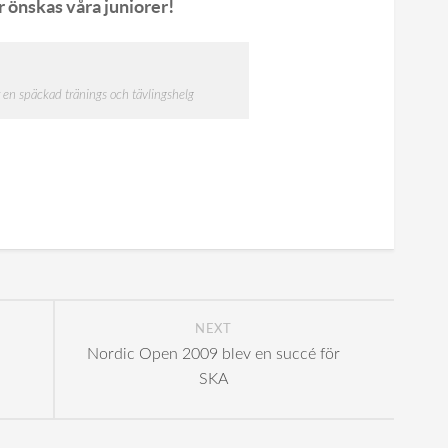
r önskas våra juniorer!
 en späckad tränings och tävlingshelg
NEXT
Nordic Open 2009 blev en succé för
SKA