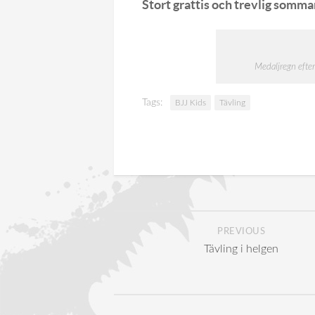
Stort grattis och trevlig somma
Medaljregn efter
Tags:
BJJ Kids
Tävling
PREVIOUS
Tävling i helgen