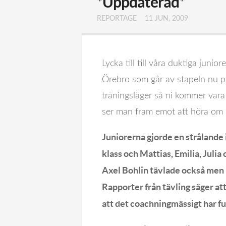
*Uppdaterad*
REPORTAGE
11 JUN, 2009
Lycka till till våra duktiga juni
Örebro som går av stapeln nu p
träningsläger så ni kommer var
ser man fram emot att höra om 
Juniorerna gjorde en strålande 
klass och Mattias, Emilia, Juli
Axel Bohlin tävlade också men
Rapporter från tävling säger at
att det coachningmässigt har f