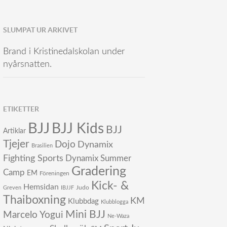
SLUMPAT UR ARKIVET
Brand i Kristinedalskolan under
nyårsnatten.
ETIKETTER
BJJ
BJJ Kids
BJJ
Artiklar
Tjejer
Dojo
Dynamix
Brasilien
Fighting Sports
Dynamix Summer
Gradering
Camp
EM
Föreningen
Kick- &
Hemsidan
Judo
Greven
IBJJF
Thaiboxning
KM
Klubbdag
Klubblogga
Mini BJJ
Marcelo Yogui
Ne-Waza