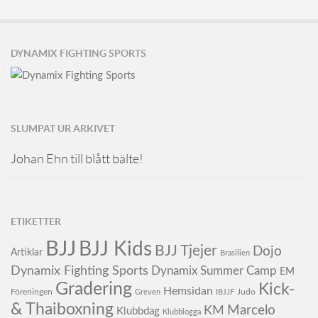
DYNAMIX FIGHTING SPORTS
SLUMPAT UR ARKIVET
Johan Ehn till blått bälte!
ETIKETTER
BJJ
BJJ Kids
BJJ Tjejer
Dojo
Artiklar
Brasilien
Dynamix Fighting Sports
Dynamix Summer Camp
EM
Gradering
Kick-
Hemsidan
Föreningen
Judo
Greven
IBJJF
& Thaiboxning
KM
Marcelo
Klubbdag
Klubblogga