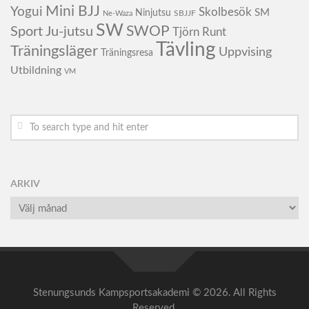
Mini BJJ
Yogui
Skolbesök
SM
Ninjutsu
SBJJF
Ne-Waza
SW
SWOP
Sport Ju-jutsu
Tjörn Runt
Tävling
Träningsläger
Uppvising
Träningsresa
Utbildning
VM
ARKIV
Arkiv
Stenungsunds Kampsportsakademi © 2026. All Rights
Reserved.