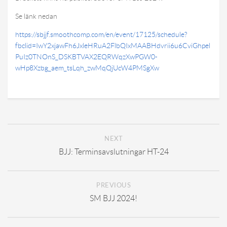
Dokument
Se länk nedan
Team Dynamix
https://sbjjf.smoothcomp.com/en/event/17125/schedule?
Länkar
fbclid=IwY2xjawFh6JxleHRuA2FlbQIxMAABHdvrii6u6CviGhpel
PuIz0TNOnS_DSKBTVAX2EQRWqzXwPGW0-
Reportage
wHp8Xzbg_aem_tsLqh_zwMqQjUcW4PMSgXw
Schema
NEXT
BJJ: Terminsavslutningar HT-24
PREVIOUS
SM BJJ 2024!