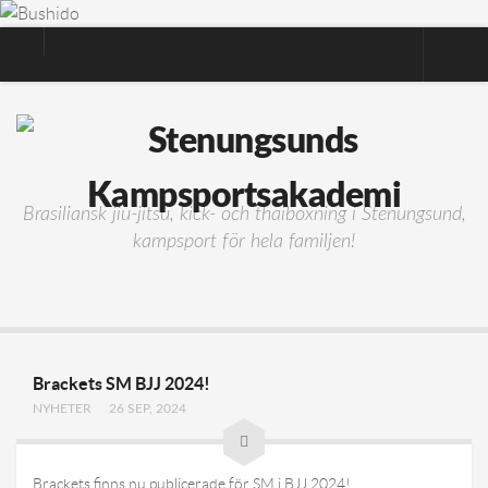
Nyheter
Träning
Brasiliansk Jiu-Jitsu
Brasiliansk jiu-jitsu, kick- och thaiboxning i Stenungsund,
BJJ Kids (8-13 år)
kampsport för hela familjen!
Mini-BJJ (5-8 år)
Kick- och Thaiboxning
Gym
Avgifter
Brackets SM BJJ 2024!
Om klubben
NYHETER
26 SEP, 2024
Om klubben
Kontakta oss
Brackets finns nu publicerade för SM i BJJ 2024!