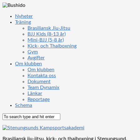
Nyheter
Träning
Brasiliansk Jiu-Jitsu
BJJ Kids (8-13 år)
Mini-BJJ (5-8 år)
Kick- och Thaiboxning
Gym
Avgifter
Om klubben
Om klubben
Kontakta oss
Dokument
Team Dynamix
Länkar
Reportage
Schema
Brasiliansk jiu-jitsu, kick- och thaiboxning i Stenungsund,