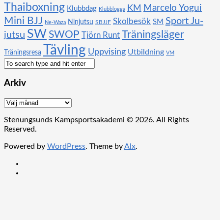
Thaiboxning
KM
Marcelo Yogui
Klubbdag
Klubblogga
Mini BJJ
Sport Ju-
Skolbesök
SM
Ninjutsu
SBJJF
Ne-Waza
SW
SWOP
Träningsläger
jutsu
Tjörn Runt
Tävling
Uppvising
Utbildning
Träningsresa
VM
Arkiv
Arkiv
Stenungsunds Kampsportsakademi © 2026. All Rights
Reserved.
Powered by
WordPress
. Theme by
Alx
.