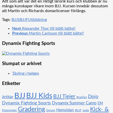
Allt som allt var det en riktigt lärorik kurs och klubben är nu
många kunskaper rikare inom BJJ. Kursen innebär dessutom
att Martin och Richards domarlicenser förlängs.
Tags:
BJJ
SBJJF
Utbildning
Next
Alexander Thor till blått bälte!!
Previous
Martin Carlsson till blått bälte!!
Dynamix Fighting Sports
Slumpat ur arkivet
Tävling i helgen
Etiketter
BJJ
BJJ Kids
BJJ Tjejer
Dojo
Artiklar
Brasilien
Dynamix Fighting Sports
Dynamix Summer Camp
EM
Gradering
Kick- &
Hemsidan
Föreningen
Judo
Greven
IBJJF