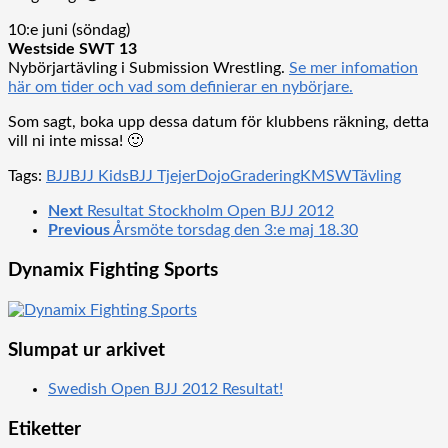
10:e juni (söndag)
Westside SWT 13
Nybörjartävling i Submission Wrestling.
Se mer infomation
här om tider och vad som definierar en nybörjare.
Som sagt, boka upp dessa datum för klubbens räkning, detta
vill ni inte missa! 🙂
Tags:
BJJ
BJJ Kids
BJJ Tjejer
Dojo
Gradering
KM
SW
Tävling
Next
Resultat Stockholm Open BJJ 2012
Previous
Årsmöte torsdag den 3:e maj 18.30
Dynamix Fighting Sports
Slumpat ur arkivet
Swedish Open BJJ 2012 Resultat!
Etiketter