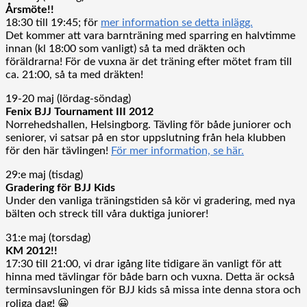
Årsmöte!!
18:30 till 19:45; för
mer information se detta inlägg.
Det kommer att vara barnträning med sparring en halvtimme
innan (kl 18:00 som vanligt) så ta med dräkten och
föräldrarna! För de vuxna är det träning efter mötet fram till
ca. 21:00, så ta med dräkten!
19-20 maj (lördag-söndag)
Fenix BJJ Tournament III 2012
Norrehedshallen, Helsingborg. Tävling för både juniorer och
seniorer, vi satsar på en stor uppslutning från hela klubben
för den här tävlingen!
För mer information, se här.
29:e maj (tisdag)
Gradering för BJJ Kids
Under den vanliga träningstiden så kör vi gradering, med nya
bälten och streck till våra duktiga juniorer!
31:e maj (torsdag)
KM 2012!!
17:30 till 21:00, vi drar igång lite tidigare än vanligt för att
hinna med tävlingar för både barn och vuxna. Detta är också
terminsavsluningen för BJJ kids så missa inte denna stora och
roliga dag! 😀