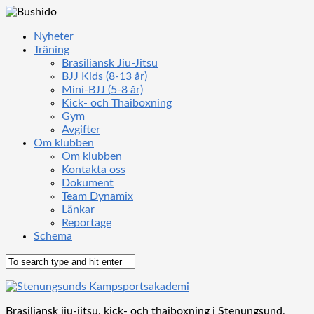
Nyheter
Träning
Brasiliansk Jiu-Jitsu
BJJ Kids (8-13 år)
Mini-BJJ (5-8 år)
Kick- och Thaiboxning
Gym
Avgifter
Om klubben
Om klubben
Kontakta oss
Dokument
Team Dynamix
Länkar
Reportage
Schema
Brasiliansk jiu-jitsu, kick- och thaiboxning i Stenungsund,