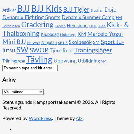
BJJ
BJJ Kids
BJJ Tjejer
Dojo
Artiklar
Brasilien
Dynamix Fighting Sports
Dynamix Summer Camp
EM
Gradering
Kick- &
Hemsidan
Föreningen
Judo
Greven
IBJJF
Thaiboxning
KM
Marcelo Yogui
Klubbdag
Klubblogga
Mini BJJ
Sport Ju-
Skolbesök
SM
Ninjutsu
SBJJF
Ne-Waza
SW
SWOP
Träningsläger
jutsu
Tjörn Runt
Tävling
Uppvising
Utbildning
Träningsresa
VM
Arkiv
Arkiv
Stenungsunds Kampsportsakademi © 2026. All Rights
Reserved.
Powered by
WordPress
. Theme by
Alx
.