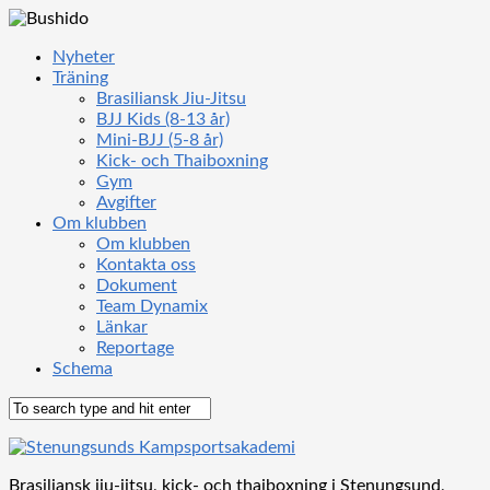
Nyheter
Träning
Brasiliansk Jiu-Jitsu
BJJ Kids (8-13 år)
Mini-BJJ (5-8 år)
Kick- och Thaiboxning
Gym
Avgifter
Om klubben
Om klubben
Kontakta oss
Dokument
Team Dynamix
Länkar
Reportage
Schema
Brasiliansk jiu-jitsu, kick- och thaiboxning i Stenungsund,