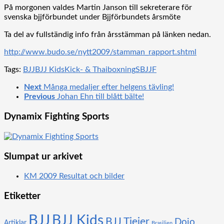
På morgonen valdes Martin Janson till sekreterare för
svenska bjjförbundet under Bjjförbundets årsmöte
Ta del av fullständig info från årsstämman på länken nedan.
http://www.budo.se/nytt2009/stamman_rapport.shtml
Tags:
BJJ
BJJ Kids
Kick- & Thaiboxning
SBJJF
Next
Många medaljer efter helgens tävling!
Previous
Johan Ehn till blått bälte!
Dynamix Fighting Sports
Slumpat ur arkivet
KM 2009 Resultat och bilder
Etiketter
BJJ
BJJ Kids
BJJ Tjejer
Dojo
Artiklar
Brasilien