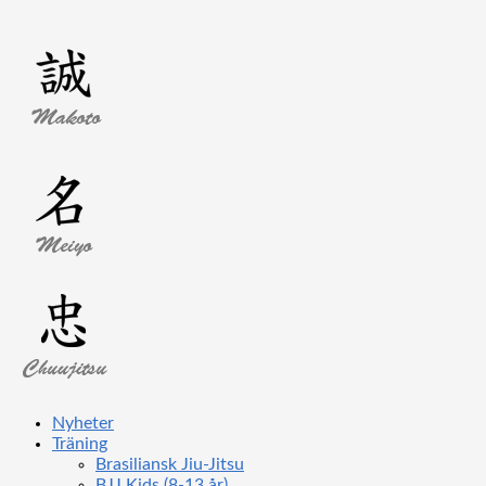
Nyheter
Träning
Brasiliansk Jiu-Jitsu
BJJ Kids (8-13 år)