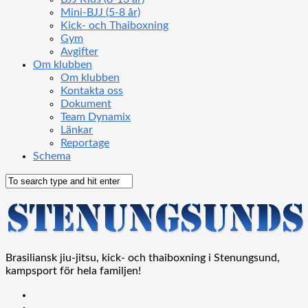
Mini-BJJ (5-8 år)
Kick- och Thaiboxning
Gym
Avgifter
Om klubben
Om klubben
Kontakta oss
Dokument
Team Dynamix
Länkar
Reportage
Schema
Brasiliansk jiu-jitsu, kick- och thaiboxning i Stenungsund,
kampsport för hela familjen!