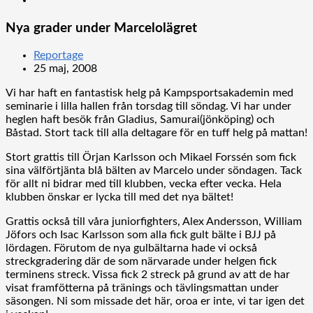
Nya grader under Marcelolägret
Reportage
25 maj, 2008
Vi har haft en fantastisk helg på Kampsportsakademin med
seminarie i lilla hallen från torsdag till söndag. Vi har under
heglen haft besök från Gladius, Samurai(jönköping) och
Båstad. Stort tack till alla deltagare för en tuff helg på mattan!
Stort grattis till Örjan Karlsson och Mikael Forssén som fick
sina välförtjänta blå bälten av Marcelo under söndagen. Tack
för allt ni bidrar med till klubben, vecka efter vecka. Hela
klubben önskar er lycka till med det nya bältet!
Grattis också till våra juniorfighters, Alex Andersson, William
Jöfors och Isac Karlsson som alla fick gult bälte i BJJ på
lördagen. Förutom de nya gulbältarna hade vi också
streckgradering där de som närvarade under helgen fick
terminens streck. Vissa fick 2 streck på grund av att de har
visat framfötterna på tränings och tävlingsmattan under
säsongen. Ni som missade det här, oroa er inte, vi tar igen det