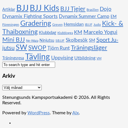
BJJ
BJJ Kids
BJJ Tjejer
Dojo
Artiklar
Brasilien
Dynamix Fighting Sports
Dynamix Summer Camp
EM
Gradering
Kick- &
Hemsidan
Föreningen
Judo
Greven
IBJJF
Thaiboxning
KM
Marcelo Yogui
Klubbdag
Klubblogga
Mini BJJ
Sport Ju-
Skolbesök
SM
Ninjutsu
SBJJF
Ne-Waza
SW
SWOP
Träningsläger
jutsu
Tjörn Runt
Tävling
Uppvising
Utbildning
Träningsresa
VM
Arkiv
Arkiv
Stenungsunds Kampsportsakademi © 2026. All Rights
Reserved.
Powered by
WordPress
. Theme by
Alx
.