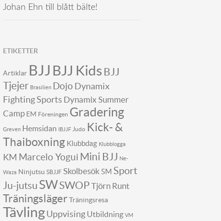
Johan Ehn till blått bälte!
ETIKETTER
BJJ
BJJ Kids
BJJ
Artiklar
Tjejer
Dojo
Dynamix
Brasilien
Fighting Sports
Dynamix Summer
Gradering
Camp
EM
Föreningen
Kick- &
Hemsidan
Judo
Greven
IBJJF
Thaiboxning
Klubbdag
Klubblogga
Mini BJJ
KM
Marcelo Yogui
Ne-
Sport
Skolbesök
SM
Ninjutsu
SBJJF
Waza
SW
SWOP
Ju-jutsu
Tjörn Runt
Träningsläger
Träningsresa
Tävling
Uppvising
Utbildning
VM