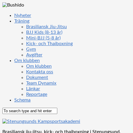
Nyheter
Träning
Brasiliansk Jiu-Jitsu
BJJ Kids (8-13 år)
Mini-BJJ (5-8 år)
Kick- och Thaiboxning
Gym
Avgifter
Om klubben
Om klubben
Kontakta oss
Dokument
Team Dynamix
Länkar
Reportage
Schema
Brasiliansk jiu-jitsu, kick- och thaiboxning i Stenungsund,