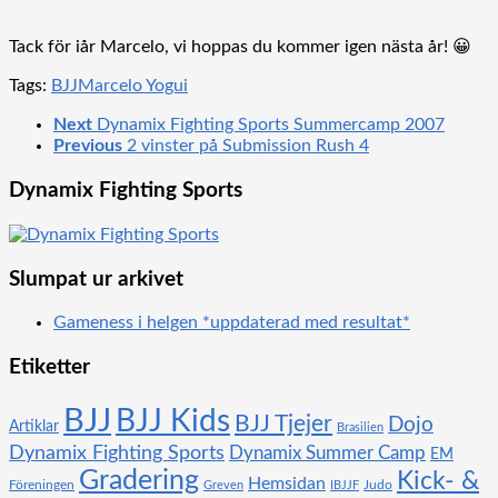
Tack för iår Marcelo, vi hoppas du kommer igen nästa år! 😀
Tags:
BJJ
Marcelo Yogui
Next
Dynamix Fighting Sports Summercamp 2007
Previous
2 vinster på Submission Rush 4
Dynamix Fighting Sports
Slumpat ur arkivet
Gameness i helgen *uppdaterad med resultat*
Etiketter
BJJ
BJJ Kids
BJJ Tjejer
Dojo
Artiklar
Brasilien
Dynamix Fighting Sports
Dynamix Summer Camp
EM
Gradering
Kick- &
Hemsidan
Föreningen
Judo
Greven
IBJJF