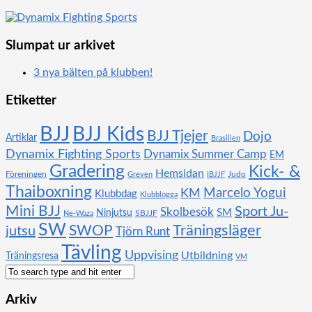
Slumpat ur arkivet
3 nya bälten på klubben!
Etiketter
BJJ
BJJ Kids
BJJ Tjejer
Dojo
Artiklar
Brasilien
Dynamix Fighting Sports
Dynamix Summer Camp
EM
Gradering
Kick- &
Hemsidan
Föreningen
Judo
Greven
IBJJF
Thaiboxning
KM
Marcelo Yogui
Klubbdag
Klubblogga
Mini BJJ
Sport Ju-
Skolbesök
SM
Ninjutsu
SBJJF
Ne-Waza
SW
SWOP
Träningsläger
jutsu
Tjörn Runt
Tävling
Uppvising
Utbildning
Träningsresa
VM
Arkiv