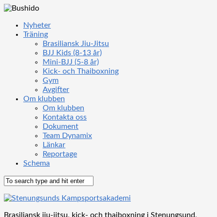
Nyheter
Träning
Brasiliansk Jiu-Jitsu
BJJ Kids (8-13 år)
Mini-BJJ (5-8 år)
Kick- och Thaiboxning
Gym
Avgifter
Om klubben
Om klubben
Kontakta oss
Dokument
Team Dynamix
Länkar
Reportage
Schema
Brasiliansk jiu-jitsu, kick- och thaiboxning i Stenungsund,